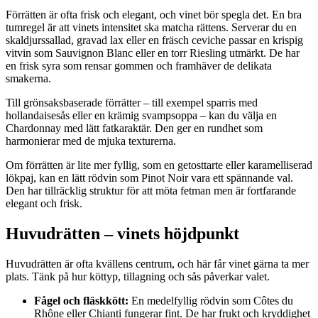
Förrätten är ofta frisk och elegant, och vinet bör spegla det. En bra
tumregel är att vinets intensitet ska matcha rättens. Serverar du en
skaldjurssallad, gravad lax eller en fräsch ceviche passar en krispig
vitvin som Sauvignon Blanc eller en torr Riesling utmärkt. De har
en frisk syra som rensar gommen och framhäver de delikata
smakerna.
Till grönsaksbaserade förrätter – till exempel sparris med
hollandaisesås eller en krämig svampsoppa – kan du välja en
Chardonnay med lätt fatkaraktär. Den ger en rundhet som
harmonierar med de mjuka texturerna.
Om förrätten är lite mer fyllig, som en getosttarte eller karamelliserad
lökpaj, kan en lätt rödvin som Pinot Noir vara ett spännande val.
Den har tillräcklig struktur för att möta fetman men är fortfarande
elegant och frisk.
Huvudrätten – vinets höjdpunkt
Huvudrätten är ofta kvällens centrum, och här får vinet gärna ta mer
plats. Tänk på hur köttyp, tillagning och sås påverkar valet.
Fågel och fläskkött:
En medelfyllig rödvin som Côtes du
Rhône eller Chianti fungerar fint. De har frukt och kryddighet