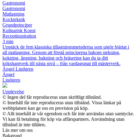
Gastronomi
Gastronomi
Matlagning
Kockteknik
Grundprinciper
Kulinarisk Konst
Receptinspiration
3 min
Upptäck de fem klassiska tillagningsmetoderna som utgör hjärtat i
all matlagning. Genom att förstå principerna bakom stekning,
kokning, ångning, bakning och bräsering kan du ta ditt
kökshantverk till nästa nivå – från vardagsmat till mästerverk.
Ängel Lindgren
Ängel
Lindgren
Upplevelse
© Ingen del får reproduceras utan skriftligt tillstånd.
© Innehåll får inte reproduceras utan tillstånd. Vissa länkar på
webbplatsen kan ge oss en provision på köp.
© Allt innehåll är vår egendom och får inte användas utan samtycke.
Vi kan få betalning för köp via affärspartners. Användning utan
tillstånd är inte tillåten.
Läs mer om oss
Bakgrund