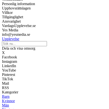
Personlig information
Upphovsrättslagen
Villkor
Tillgänglighet
Ansvarighet
VardagsUpplevelse.se
Yes Media
info@yesmedia.se
Upplevelse
Dela och visa omsorg
X
Facebook
Instagram
LinkedIn
YouTube
Pinterest
TikTok
Mail
RSS
Kategorier
Barn
Kvinnor
Män