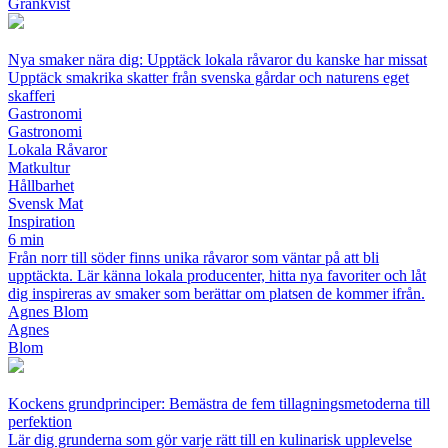
Grankvist
Nya smaker nära dig: Upptäck lokala råvaror du kanske har missat
Upptäck smakrika skatter från svenska gårdar och naturens eget
skafferi
Gastronomi
Gastronomi
Lokala Råvaror
Matkultur
Hållbarhet
Svensk Mat
Inspiration
6 min
Från norr till söder finns unika råvaror som väntar på att bli
upptäckta. Lär känna lokala producenter, hitta nya favoriter och låt
dig inspireras av smaker som berättar om platsen de kommer ifrån.
Agnes Blom
Agnes
Blom
Kockens grundprinciper: Bemästra de fem tillagningsmetoderna till
perfektion
Lär dig grunderna som gör varje rätt till en kulinarisk upplevelse