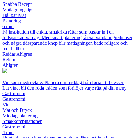
Snabba Recept
Matlagningstips
Hållbar Mat
Planering
6 min
Få inspiration till enkla, smakrika rätter som passar in i en
fullspäckad vardag. Med smart planering, återanvända ingredienser
och några tidssparande knep blir matlagningen både roligare och
mer hållbar.
Reidar Ahlgren
Reidar
Ahlgren
Vin som medspelare: Planera din middag från förrätt till dessert
Låt vinet bli den röda tråden som förhöjer varje rätt på din meny
Gastronomi
Gastronomi
Vin
Mat och Dryck
Middagsplanering
Smakkombinationer
Gastronomi
4 min
Upptäck hur du kan planera en middag där vinet inte bara