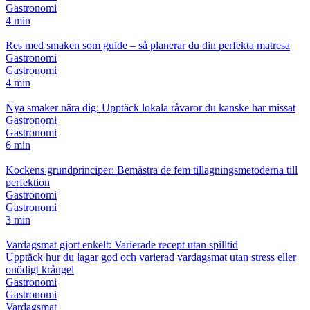
Gastronomi
4 min
Res med smaken som guide – så planerar du din perfekta matresa
Gastronomi
Gastronomi
4 min
Nya smaker nära dig: Upptäck lokala råvaror du kanske har missat
Gastronomi
Gastronomi
6 min
Kockens grundprinciper: Bemästra de fem tillagningsmetoderna till
perfektion
Gastronomi
Gastronomi
3 min
Vardagsmat gjort enkelt: Varierade recept utan spilltid
Upptäck hur du lagar god och varierad vardagsmat utan stress eller
onödigt krångel
Gastronomi
Gastronomi
Vardagsmat