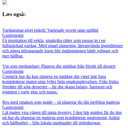
Læs også:
Vardagsmat gjort enkelt: Varierade recept utan spilltid
Gastronomi
Få inspiration till enkla, smakrika rätter som passar in i en
fullspäckad vardag. Med smart planering, återanvända ingredienser
och några tidssparande knep blir matlagningen både roligare och
mer hållbar.
Vin som medspelare: Planera din middag från förrätt till dessert
Gastronomi
Upptäck hur du kan planera en middag där vinet inte bara
kompletterar maten utan lyfter hela smakupplevelsen. Från friska
förrätter till söta desserter – lär dig skapa balans, harmoni och
njutning i varje glas och tugga.
Res med smaken som guide – så planerar du din perfekta matresa
Gastronomi
Låt maten visa vägen till nästa äventyr. I den här guiden får du tips
på hur du planerar en matresa som kombinerar gastronomi, kultur
och hållbarhet – från lokala marknader till stjärnkrogar.