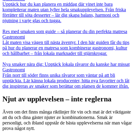
Upptäck hur du kan planera en middag där vinet inte bara
kompletterar maten utan lyfter hela smakupplevelsen. Från friska
förrätter till söta desserter – lär dig skapa balans, harmoni och
njutning i varje glas och tugga.
Res med smaken som guide – så planerar du din perfekta matresa
Gastronomi
Låt maten visa vägen till nästa äventyr. I den här guiden får du tips
på hur du planerar en matresa som kombinerar gastronomi, kultur
och hållbarhet – från lokala marknader till stjärnkrogar.
Nya smaker nära dig: Upptäck lokala råvaror du kanske har missat
Gastronomi
Från norr till söder finns unika råvaror som väntar på att bli
upptäckta. Lär känna lokala producenter, hitta nya favoriter och låt
dig inspireras av smaker som berättar om platsen de kommer ifrån.
Njut av upplevelsen – inte reglerna
Även om det finns många riktlinjer för vin och mat är det viktigaste
att du och dina gäster njuter av kombinationerna. Smak är
personligt, och ibland uppstår de bästa upplevelserna när man vågar
prova något nytt.