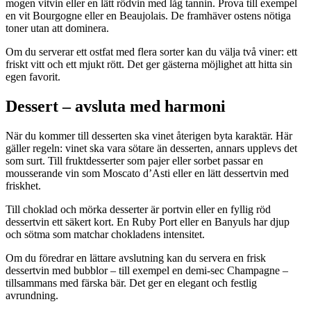
mogen vitvin eller en lätt rödvin med låg tannin. Prova till exempel
en vit Bourgogne eller en Beaujolais. De framhäver ostens nötiga
toner utan att dominera.
Om du serverar ett ostfat med flera sorter kan du välja två viner: ett
friskt vitt och ett mjukt rött. Det ger gästerna möjlighet att hitta sin
egen favorit.
Dessert – avsluta med harmoni
När du kommer till desserten ska vinet återigen byta karaktär. Här
gäller regeln: vinet ska vara sötare än desserten, annars upplevs det
som surt. Till fruktdesserter som pajer eller sorbet passar en
mousserande vin som Moscato d’Asti eller en lätt dessertvin med
friskhet.
Till choklad och mörka desserter är portvin eller en fyllig röd
dessertvin ett säkert kort. En Ruby Port eller en Banyuls har djup
och sötma som matchar chokladens intensitet.
Om du föredrar en lättare avslutning kan du servera en frisk
dessertvin med bubblor – till exempel en demi-sec Champagne –
tillsammans med färska bär. Det ger en elegant och festlig
avrundning.