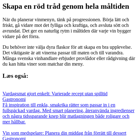
Skapa en röd tråd genom hela måltiden
När du planerar vinmenyn, tänk på progressionen. Börja lätt och
friskt, gå vidare mot det fylliga och kraftiga, och avsluta sött och
avrundat. Det ger en naturlig rytm i måltiden där varje vin bygger
vidare på det förra.
Du behöver inte välja dyra flaskor för att skapa en bra upplevelse.
Det viktigaste är att vinerna passar till maten och till varandra.
Många svenska vinhandlare erbjuder provlådor eller rådgivning där
du kan hitta viner som matchar din meny.
Læs også:
Vardagsmat gjort enkelt: Varierade recept utan spilltid
Gastronomi
Få inspiration till enkla, smakrika rätter som passar in i en
fullspäckad vardag. Med smart planering, återanvända ingredienser
och några tidssparande knep blir matlagningen både roligare och
mer hållbar.
Vin som medspelare: Planera din middag från förrätt till dessert
Gastronomi