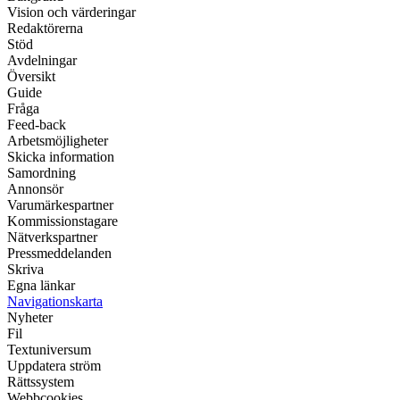
Vision och värderingar
Redaktörerna
Stöd
Avdelningar
Översikt
Guide
Fråga
Feed-back
Arbetsmöjligheter
Skicka information
Samordning
Annonsör
Varumärkespartner
Kommissionstagare
Nätverkspartner
Pressmeddelanden
Skriva
Egna länkar
Navigationskarta
Nyheter
Fil
Textuniversum
Uppdatera ström
Rättssystem
Webbcookies