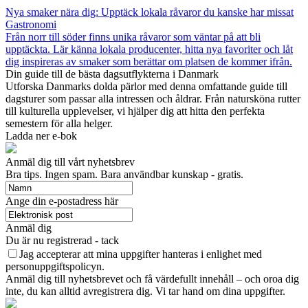
Nya smaker nära dig: Upptäck lokala råvaror du kanske har missat
Gastronomi
Från norr till söder finns unika råvaror som väntar på att bli
upptäckta. Lär känna lokala producenter, hitta nya favoriter och låt
dig inspireras av smaker som berättar om platsen de kommer ifrån.
Din guide till de bästa dagsutflykterna i Danmark
Utforska Danmarks dolda pärlor med denna omfattande guide till
dagsturer som passar alla intressen och åldrar. Från natursköna rutter
till kulturella upplevelser, vi hjälper dig att hitta den perfekta
semestern för alla helger.
Ladda ner e-bok
Anmäl dig till vårt nyhetsbrev
Bra tips. Ingen spam. Bara användbar kunskap - gratis.
Ange din e-postadress här
Anmäl dig
Du är nu registrerad - tack
Jag accepterar att mina uppgifter hanteras i enlighet med
personuppgiftspolicyn.
Anmäl dig till nyhetsbrevet och få värdefullt innehåll – och oroa dig
inte, du kan alltid avregistrera dig. Vi tar hand om dina uppgifter.