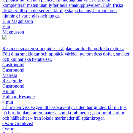
kompletterar maten utan lyfter hela smakupplevelsen. Från friska
förrätter till söta desserter – lär dig skapa balans, harmoni och
njutning i varje glas och tugga.
Elin Magnusson
Elin
Magnusson
Res med smaken som guide – så planerar du din perfekta matresa
Följ dina smaklökar och upptäck världen genom dess dofter, smaker
och kulinariska berättelser.
Gastronomi
Gastronomi
Matresa
Reseguide
Gastronomi
Kultur
Hållbart Resande
4 min
Låt maten visa vägen till nästa äventyr. I den här guiden får du tips
på hur du planerar en matresa som kombinerar gastronomi, kultur
och hållbarhet – från lokala marknader till stjärnkrogar.
Oscar Grankvist
Oscar