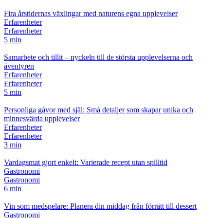
Fira årstidernas växlingar med naturens egna upplevelser
Erfarenheter
Erfarenheter
5 min
Samarbete och tillit – nyckeln till de största upplevelserna och
äventyren
Erfarenheter
Erfarenheter
5 min
Personliga gåvor med själ: Små detaljer som skapar unika och
minnesvärda upplevelser
Erfarenheter
Erfarenheter
3 min
Vardagsmat gjort enkelt: Varierade recept utan spilltid
Gastronomi
Gastronomi
6 min
Vin som medspelare: Planera din middag från förrätt till dessert
Gastronomi