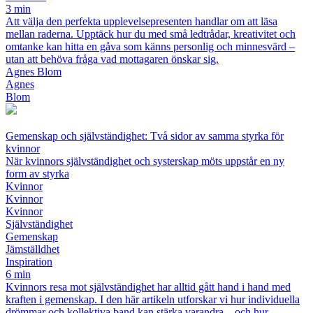
3 min
Att välja den perfekta upplevelsepresenten handlar om att läsa
mellan raderna. Upptäck hur du med små ledtrådar, kreativitet och
omtanke kan hitta en gåva som känns personlig och minnesvärd –
utan att behöva fråga vad mottagaren önskar sig.
Agnes Blom
Agnes
Blom
Gemenskap och självständighet: Två sidor av samma styrka för
kvinnor
När kvinnors självständighet och systerskap möts uppstår en ny
form av styrka
Kvinnor
Kvinnor
Kvinnor
Självständighet
Gemenskap
Jämställdhet
Inspiration
6 min
Kvinnors resa mot självständighet har alltid gått hand i hand med
kraften i gemenskap. I den här artikeln utforskar vi hur individuella
drömmar och kollektiva band kan stärka varandra – och hur