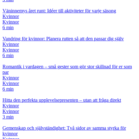
Väninnemys året runt: Idéer till aktiviteter för varje säsong
Kvinnor
Kvinnor
6 min
Vandring för kvinnor: Planera rutten så att den passar dig själv
Kvinnor
Kvinnor
6 min
Romantik i vardagen – små gester som gör stor skillnad för er som
par
Kvinnor
Kvinnor
6 min
Hitta den perfekta upplevelsepresenten – utan att fråga direkt
Kvinnor
Kvinnor
3 min
Gemenskap och självständighet: Två sidor av samma styrka för
kvinnor