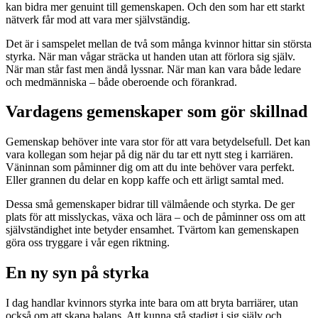
kan bidra mer genuint till gemenskapen. Och den som har ett starkt
nätverk får mod att vara mer självständig.
Det är i samspelet mellan de två som många kvinnor hittar sin största
styrka. När man vågar sträcka ut handen utan att förlora sig själv.
När man står fast men ändå lyssnar. När man kan vara både ledare
och medmänniska – både oberoende och förankrad.
Vardagens gemenskaper som gör skillnad
Gemenskap behöver inte vara stor för att vara betydelsefull. Det kan
vara kollegan som hejar på dig när du tar ett nytt steg i karriären.
Väninnan som påminner dig om att du inte behöver vara perfekt.
Eller grannen du delar en kopp kaffe och ett ärligt samtal med.
Dessa små gemenskaper bidrar till välmående och styrka. De ger
plats för att misslyckas, växa och lära – och de påminner oss om att
självständighet inte betyder ensamhet. Tvärtom kan gemenskapen
göra oss tryggare i vår egen riktning.
En ny syn på styrka
I dag handlar kvinnors styrka inte bara om att bryta barriärer, utan
också om att skapa balans. Att kunna stå stadigt i sig själv och