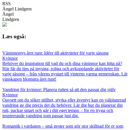
RSS
Ängel Lindgren
Ängel
Lindgren
Læs også:
Väninnemys året runt: Idéer till aktiviteter för varje säsong
Kvinnor
Behöver du inspiration till vad du och dina väninnor kan hitta på?
Här får du tips på mysiga, roliga och avkopplande aktiviteter för
varje säsong – från vårens nystart till vinterns varma gemenskap. Låt
vänskapen blomstra året runt!
Vandring för kvinnor: Planera rutten så att den passar dig själv
Kvinnor
Oavsett om du söker stillhet, styrka eller äventyr kan en välplanerad
vandring ge dig precis det du behöver. Lär dig hur du planerar din
rutt, packar smart och går i ditt eget tempo – för en trygg och
inspirerande vandring som passar just dig.
Romantik i vardagen – små gester som gör stor skillnad för er som