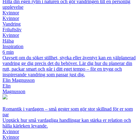
Hitta din egen rytm i naturen och gör vandringen till en personlig
upplevelse
Kvinnor
Kvinnor
Vandring
Friluftsliv
Kvinnor
Hälsa
Inspiration
6 min
Oavsett om du söker stillhet, styrka eller äventyr kan en välplanerad
vandring ge dig precis det du behöver. Lär dig hur du planerar din
rutt, packar smart och går i ditt eget tempo – för en trygg och
inspirerande vandring som passar just dig.
Elin Magnusson
Elin
Magnusson
Romantik i vardagen – små gester som gör stor skillnad för er som
par
Upptäck hur små vardagliga handlingar kan stärka er relation och
hålla kärleken levande.
Kvinnor
Kvinnor