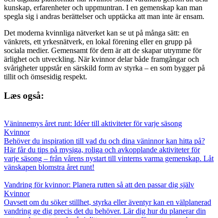
kunskap, erfarenheter och uppmuntran. I en gemenskap kan man
spegla sig i andras berättelser och upptäcka att man inte är ensam.
Det moderna kvinnliga nätverket kan se ut på många sätt: en
vänkrets, ett yrkesnätverk, en lokal förening eller en grupp på
sociala medier. Gemensamt för dem är att de skapar utrymme för
ärlighet och utveckling. När kvinnor delar både framgångar och
svårigheter uppstår en särskild form av styrka – en som bygger på
tillit och ömsesidig respekt.
Læs også:
Väninnemys året runt: Idéer till aktiviteter för varje säsong
Kvinnor
Behöver du inspiration till vad du och dina väninnor kan hitta på?
Här får du tips på mysiga, roliga och avkopplande aktiviteter för
varje säsong – från vårens nystart till vinterns varma gemenskap. Låt
vänskapen blomstra året runt!
Vandring för kvinnor: Planera rutten så att den passar dig själv
Kvinnor
Oavsett om du söker stillhet, styrka eller äventyr kan en välplanerad
vandring ge dig precis det du behöver. Lär dig hur du planerar din