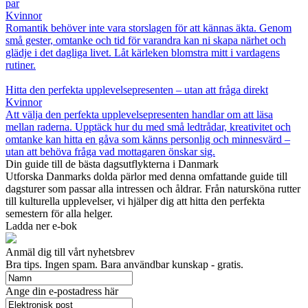
par
Kvinnor
Romantik behöver inte vara storslagen för att kännas äkta. Genom
små gester, omtanke och tid för varandra kan ni skapa närhet och
glädje i det dagliga livet. Låt kärleken blomstra mitt i vardagens
rutiner.
Hitta den perfekta upplevelsepresenten – utan att fråga direkt
Kvinnor
Att välja den perfekta upplevelsepresenten handlar om att läsa
mellan raderna. Upptäck hur du med små ledtrådar, kreativitet och
omtanke kan hitta en gåva som känns personlig och minnesvärd –
utan att behöva fråga vad mottagaren önskar sig.
Din guide till de bästa dagsutflykterna i Danmark
Utforska Danmarks dolda pärlor med denna omfattande guide till
dagsturer som passar alla intressen och åldrar. Från natursköna rutter
till kulturella upplevelser, vi hjälper dig att hitta den perfekta
semestern för alla helger.
Ladda ner e-bok
Anmäl dig till vårt nyhetsbrev
Bra tips. Ingen spam. Bara användbar kunskap - gratis.
Ange din e-postadress här