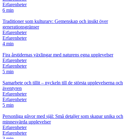
Erfarenheter
6 min
Traditioner som kulturarv: Gemenskap och insikt över
generationsgränser
Erfarenheter
Erfarenheter
4 min
Fira årstidernas växlingar med naturens egna upplevelser
Erfarenheter
Erfarenheter
5 min
Samarbete och tillit – nyckeln till de största upplevelserna och
äventyren
Erfarenheter
Erfarenheter
5 min
Personliga gåvor med själ: Små detaljer som skapar unika och
minnesvärda upplevelser
Erfarenheter
Erfarenheter
3 min