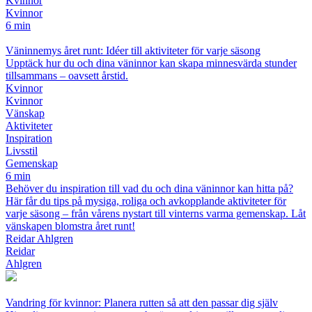
Kvinnor
Kvinnor
6 min
Väninnemys året runt: Idéer till aktiviteter för varje säsong
Upptäck hur du och dina väninnor kan skapa minnesvärda stunder
tillsammans – oavsett årstid.
Kvinnor
Kvinnor
Vänskap
Aktiviteter
Inspiration
Livsstil
Gemenskap
6 min
Behöver du inspiration till vad du och dina väninnor kan hitta på?
Här får du tips på mysiga, roliga och avkopplande aktiviteter för
varje säsong – från vårens nystart till vinterns varma gemenskap. Låt
vänskapen blomstra året runt!
Reidar Ahlgren
Reidar
Ahlgren
Vandring för kvinnor: Planera rutten så att den passar dig själv