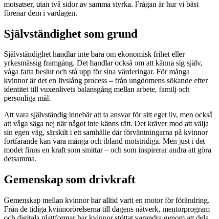
motsatser, utan två sidor av samma styrka. Frågan är hur vi bäst
förenar dem i vardagen.
Självständighet som grund
Självständighet handlar inte bara om ekonomisk frihet eller
yrkesmässig framgång. Det handlar också om att känna sig själv,
våga fatta beslut och stå upp för sina värderingar. För många
kvinnor är det en livslång process – från ungdomens sökande efter
identitet till vuxenlivets balansgång mellan arbete, familj och
personliga mål.
Att vara självständig innebär att ta ansvar för sitt eget liv, men också
att våga säga nej när något inte känns rätt. Det kräver mod att välja
sin egen väg, särskilt i ett samhälle där förväntningarna på kvinnor
fortfarande kan vara många och ibland motstridiga. Men just i det
modet finns en kraft som smittar – och som inspirerar andra att göra
detsamma.
Gemenskap som drivkraft
Gemenskap mellan kvinnor har alltid varit en motor för förändring.
Från de tidiga kvinnorörelserna till dagens nätverk, mentorprogram
och digitala plattformar har kvinnor stöttat varandra genom att dela