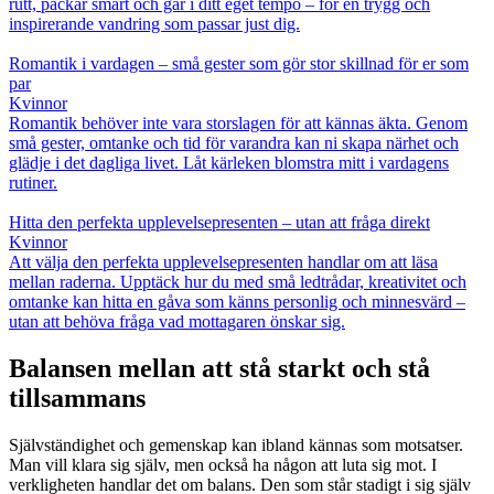
rutt, packar smart och går i ditt eget tempo – för en trygg och
inspirerande vandring som passar just dig.
Romantik i vardagen – små gester som gör stor skillnad för er som
par
Kvinnor
Romantik behöver inte vara storslagen för att kännas äkta. Genom
små gester, omtanke och tid för varandra kan ni skapa närhet och
glädje i det dagliga livet. Låt kärleken blomstra mitt i vardagens
rutiner.
Hitta den perfekta upplevelsepresenten – utan att fråga direkt
Kvinnor
Att välja den perfekta upplevelsepresenten handlar om att läsa
mellan raderna. Upptäck hur du med små ledtrådar, kreativitet och
omtanke kan hitta en gåva som känns personlig och minnesvärd –
utan att behöva fråga vad mottagaren önskar sig.
Balansen mellan att stå starkt och stå
tillsammans
Självständighet och gemenskap kan ibland kännas som motsatser.
Man vill klara sig själv, men också ha någon att luta sig mot. I
verkligheten handlar det om balans. Den som står stadigt i sig själv