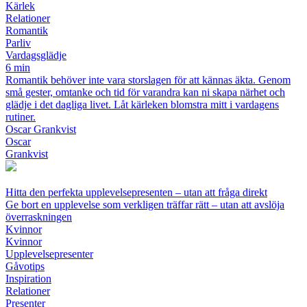
Kärlek
Relationer
Romantik
Parliv
Vardagsglädje
6 min
Romantik behöver inte vara storslagen för att kännas äkta. Genom
små gester, omtanke och tid för varandra kan ni skapa närhet och
glädje i det dagliga livet. Låt kärleken blomstra mitt i vardagens
rutiner.
Oscar Grankvist
Oscar
Grankvist
Hitta den perfekta upplevelsepresenten – utan att fråga direkt
Ge bort en upplevelse som verkligen träffar rätt – utan att avslöja
överraskningen
Kvinnor
Kvinnor
Upplevelsepresenter
Gåvotips
Inspiration
Relationer
Presenter