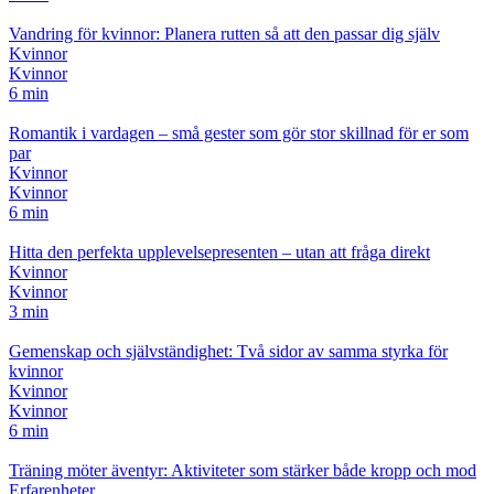
Vandring för kvinnor: Planera rutten så att den passar dig själv
Kvinnor
Kvinnor
6 min
Romantik i vardagen – små gester som gör stor skillnad för er som
par
Kvinnor
Kvinnor
6 min
Hitta den perfekta upplevelsepresenten – utan att fråga direkt
Kvinnor
Kvinnor
3 min
Gemenskap och självständighet: Två sidor av samma styrka för
kvinnor
Kvinnor
Kvinnor
6 min
Träning möter äventyr: Aktiviteter som stärker både kropp och mod
Erfarenheter