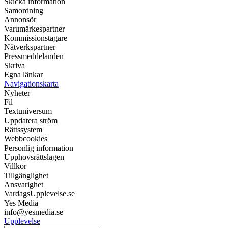
Skicka information
Samordning
Annonsör
Varumärkespartner
Kommissionstagare
Nätverkspartner
Pressmeddelanden
Skriva
Egna länkar
Navigationskarta
Nyheter
Fil
Textuniversum
Uppdatera ström
Rättssystem
Webbcookies
Personlig information
Upphovsrättslagen
Villkor
Tillgänglighet
Ansvarighet
VardagsUpplevelse.se
Yes Media
info@yesmedia.se
Upplevelse