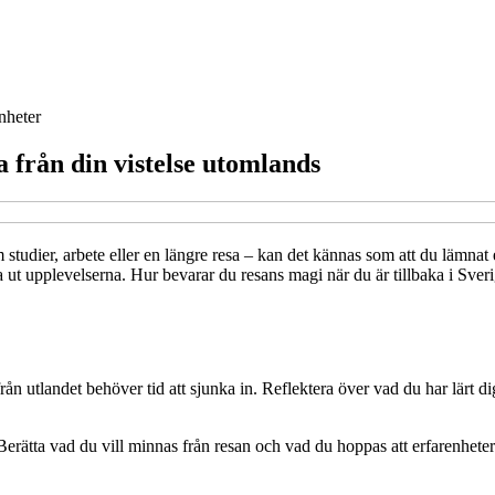
nheter
 från din vistelse utomlands
udier, arbete eller en längre resa – kan det kännas som att du lämnat en
 ut upplevelserna. Hur bevarar du resans magi när du är tillbaka i Sveri
a från utlandet behöver tid att sjunka in. Reflektera över vad du har lärt
 jag. Berätta vad du vill minnas från resan och vad du hoppas att erfarenhe