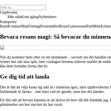
Upplevelse
Min sida
Kom igång
Nyhetsbrev
Kategorier
Barn
Kvinnor
Män
Företag
Presentidéer
Resor
Gastronomi
Part
Möte
Erfare
Bevara resans magi: Så bevarar du minnena
När du kommer hem efter en tid utomlands – oavsett om det handlat om st
rytmer har satt sina spår, men vardagen hemma riskerar snabbt att sudda
låta dem fortsätta forma ditt liv.
Ge dig tid att landa
Det är lätt att vilja kasta sig rakt in i rutinerna igen, men upplevelsern
fortfarande är färska – inte bara vad du gjorde, utan hur det kändes.
Ett fint sätt att bevara känslan är att skriva ett brev till ditt framtida
påminnelse om hur mycket du har vuxit.