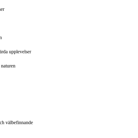
ser
n
ärda upplevelser
a naturen
och välbefinnande